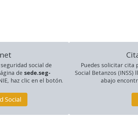
rnet
Cit
 seguridad social
de
Puedes solicitar cita
página de
sede.seg-
Social Betanzos (INSS)
IE, haz clic en el botón.
abajo encontra
d Social