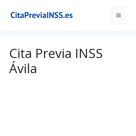
Saltar
al
Menú
contenido
Cita Previa INSS
Ávila