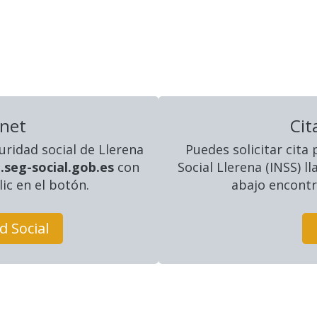
rnet
Cit
uridad social
de Llerena
Puedes solicitar cita
.seg-social.gob.es
con
Social Llerena (INSS) 
lic en el botón.
abajo encontra
d Social