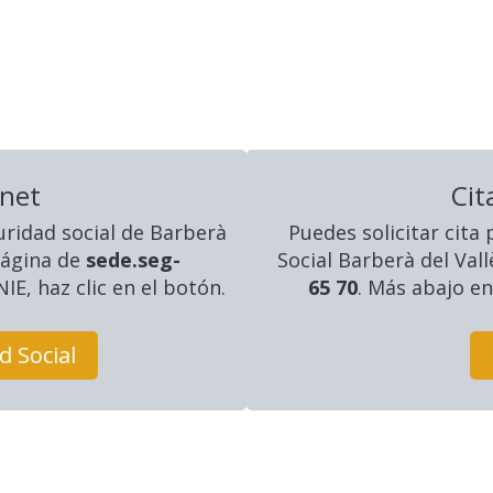
rnet
Cit
uridad social
de Barberà
Puedes solicitar cita
 página de
sede.seg-
Social Barberà del Val
IE, haz clic en el botón.
65 70
. Más abajo en
d Social