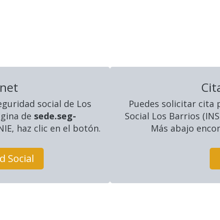
rnet
Cit
eguridad social
de Los
Puedes solicitar cita
página de
sede.seg-
Social Los Barrios (I
IE, haz clic en el botón.
Más abajo encont
d Social