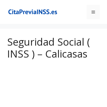
Saltar
al
Menú
contenido
Seguridad Social (
INSS ) – Calicasas