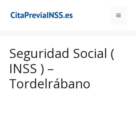
Saltar
al
Menú
contenido
Seguridad Social (
INSS ) –
Tordelrábano