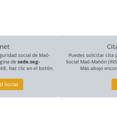
rnet
Cit
guridad social
de Maó-
Puedes solicitar cita
ágina de
sede.seg-
Social Maó-Mahón (IN
IE, haz clic en el botón.
Más abajo encont
d Social