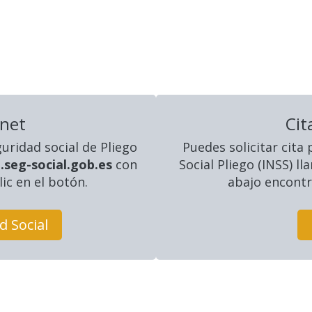
rnet
Cit
guridad social
de Pliego
Puedes solicitar cita
.seg-social.gob.es
con
Social Pliego (INSS) 
lic en el botón.
abajo encontra
d Social