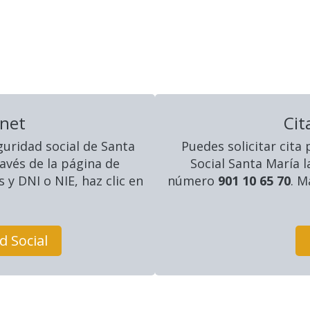
rnet
Cit
guridad social
de Santa
Puedes solicitar cita
ravés de la página de
Social Santa María l
 y DNI o NIE, haz clic en
número
901 10 65 70
. M
d Social